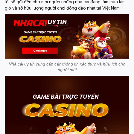
tôi sẽ gửi đến cho mọi người những nhà cái đang làm mưa làm
gió và sở hữu lượng người chơi đông đảo nhất tại Việt Nam.
Nhà cái uy tín cung cấp các thông tin xác thực và hữu ích cho
người mới