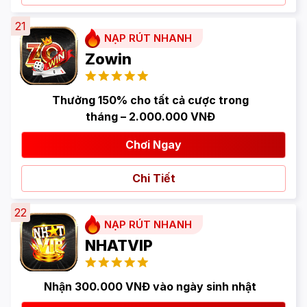
21
NẠP RÚT NHANH
Zowin
Thưởng 150% cho tất cả cược trong
tháng – 2.000.000 VNĐ
Chơi Ngay
Chi Tiết
22
NẠP RÚT NHANH
NHATVIP
Nhận 300.000 VNĐ vào ngày sinh nhật