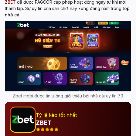
ZBET
đã được PAGCOR cấp phép hoạt động ngay từ khi mới
thành lập. Sự uy tín của sân chơi này xứng đáng nằm trong
top
nhà cái
.
Zbet mobi được tin tưởng giới thiệu bởi nhà cái uy tín 79
Tỷ lệ kèo tốt nhất
ZBET