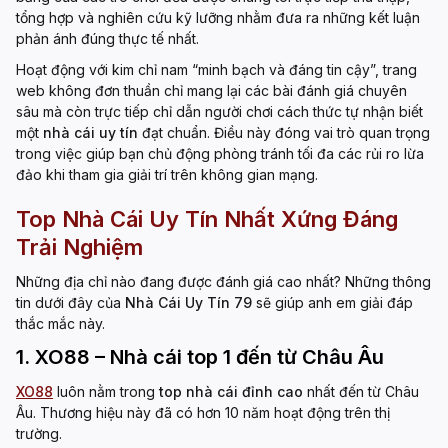
tổng hợp và nghiên cứu kỹ lưỡng nhằm đưa ra những kết luận
phản ánh đúng thực tế nhất.
Hoạt động với kim chỉ nam “minh bạch và đáng tin cậy”, trang
web không đơn thuần chỉ mang lại các bài đánh giá chuyên
sâu mà còn trực tiếp chỉ dẫn người chơi cách thức tự nhận biết
một
nhà cái uy tín
đạt chuẩn. Điều này đóng vai trò quan trọng
trong việc giúp bạn chủ động phòng tránh tối đa các rủi ro lừa
đảo khi tham gia giải trí trên không gian mạng.
Top Nhà Cái Uy Tín Nhất Xứng Đáng
Trải Nghiệm
Những địa chỉ
nào đang được đánh giá cao nhất? Những thông
tin dưới đây của
Nhà Cái Uy Tín 79
sẽ giúp anh em giải đáp
thắc mắc này.
1. XO88 – Nhà cái top 1 đến từ Châu Âu
XO88
luôn nằm trong
top nhà cái đỉnh cao
nhất đến từ Châu
Âu. Thương hiệu này đã có hơn 10 năm hoạt động trên thị
trường.