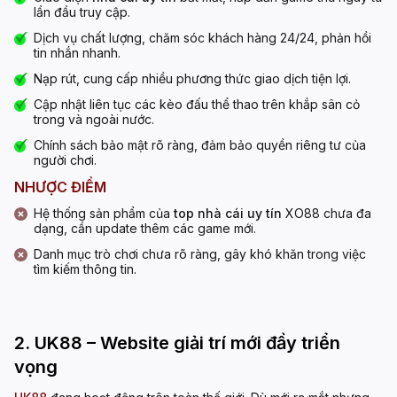
lần đầu truy cập.
Dịch vụ chất lượng, chăm sóc khách hàng
24/24, phản hồi
tin nhắn nhanh.
Nạp rút, cung cấp nhiều phương thức giao dịch tiện lợi.
Cập nhật liên tục các kèo đấu thể thao trên khắp sân cỏ
trong và ngoài nước.
Chính sách bảo mật rõ ràng, đảm bảo quyền riêng tư của
người chơi.
NHƯỢC ĐIỂM
Hệ thống sản phẩm của
top nhà cái uy tín
XO88 chưa đa
dạng, cần update thêm các game mới.
Danh mục trò chơi chưa rõ ràng, gây khó khăn trong việc
tìm kiếm thông tin.
2. UK88 – Website giải trí mới đầy triển
vọng