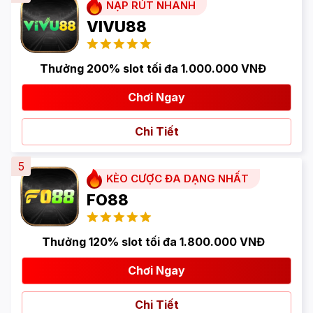
NẠP RÚT NHANH
VIVU88
Thưởng 200% slot tối đa 1.000.000 VNĐ
Chơi Ngay
Chi Tiết
5
KÈO CƯỢC ĐA DẠNG NHẤT
FO88
Thưởng 120% slot tối đa 1.800.000 VNĐ
Chơi Ngay
Chi Tiết