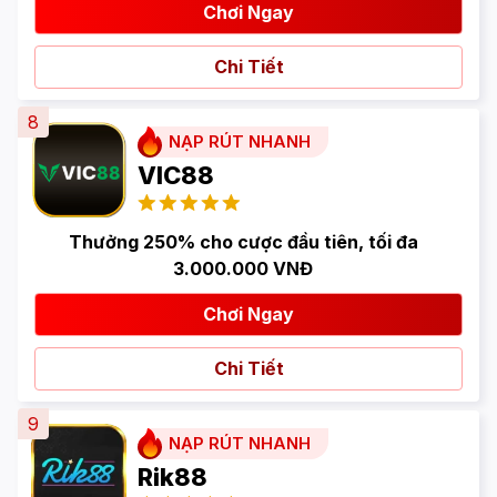
Chơi Ngay
Chi Tiết
8
NẠP RÚT NHANH
VIC88
Thưởng 250% cho cược đầu tiên, tối đa
3.000.000 VNĐ
Chơi Ngay
Chi Tiết
9
NẠP RÚT NHANH
Rik88