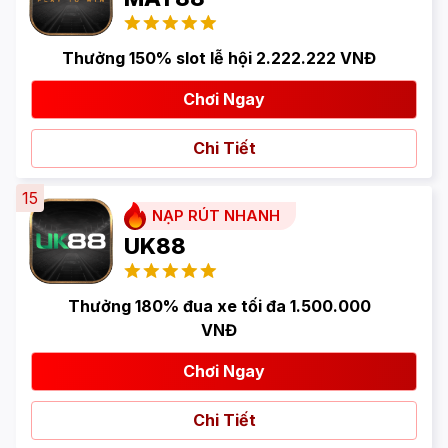
Thưởng 150% slot lễ hội 2.222.222 VNĐ
Chơi Ngay
Chi Tiết
15
NẠP RÚT NHANH
UK88
Thưởng 180% đua xe tối đa 1.500.000
VNĐ
Chơi Ngay
Chi Tiết