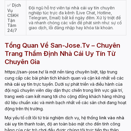
✅ Dịch
Đội ngũ hỗ trợ viên tại
nhà cái uy tín
chuyên
Vụ
nghiệp túc trực đa kênh (Live Chat, Hotline,
CSKH
Telegram, Email) bất kể ngày đêm. Xử lý triệt để
Tận
và nhanh chóng các vấn đề phát sinh như: sự cố
Tâm
giao dịch, lỗi đăng nhập hay khóa tài khoản.
24/7
Tổng Quan Về
San-Jose.tv
– Chuyên
Trang Thẩm Định Nhà Cái Uy Tín Từ
Chuyên Gia
https://san-jose.tv/
là một nền tảng chuyên biệt, tập trung
cung cấp các bài phân tích khách quan và cặn kẽ nhất về các
nhà cái uy tín
trực tuyến. Dưới sự phát triển và điều hành của
đội ngũ chuyên viên dày dặn thực chiến trong lĩnh vực giải trí,
trang web cam kết mang tới cho cộng đồng khách hàng những
dữ liệu chuẩn xác và minh bạch nhất về các sân chơi đang hoạt
động trên thị trường.
Mọi yếu tố cốt lõi từ trải nghiệm dịch vụ, hệ thống
link vào
nhà
cái uy tín
thanh toán, độ an toàn bảo mật cho đến tính công
bằng của các trò chơi đều được chúng tôi trực tiếp thu thập,