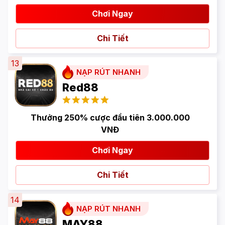
Chơi Ngay
Chi Tiết
13
NẠP RÚT NHANH
Red88
Thưởng 250% cược đầu tiên 3.000.000
VNĐ
Chơi Ngay
Chi Tiết
14
NẠP RÚT NHANH
MAY88