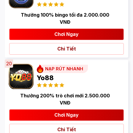
Thưởng 100% bingo tối đa 2.000.000
VNĐ
Chơi Ngay
Chi Tiết
20
NẠP RÚT NHANH
Yo88
Thưởng 200% trò chơi mới 2.500.000
VNĐ
Chơi Ngay
Chi Tiết