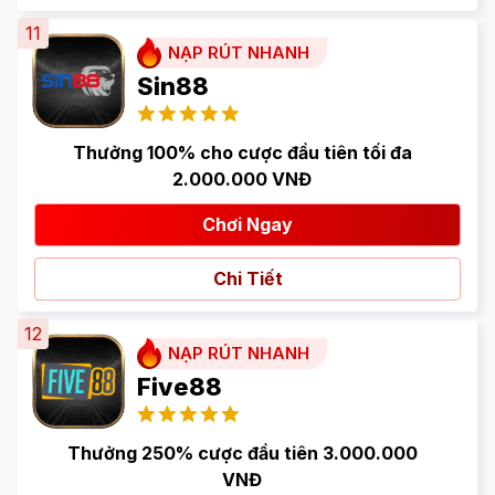
11
NẠP RÚT NHANH
Sin88
Thưởng 100% cho cược đầu tiên tối đa
2.000.000 VNĐ
Chơi Ngay
Chi Tiết
12
NẠP RÚT NHANH
Five88
Thưởng 250% cược đầu tiên 3.000.000
VNĐ