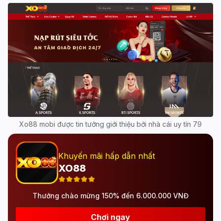
Xo88 mobi được tin tưởng giới thiệu bởi nhà cái uy tín 79
Khuyến mãi hấp dẫn nhất
XO88
Thưởng chào mừng 150% đến 6.000.000 VNĐ
Chơi ngay