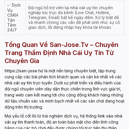
✅ Dịch
Đội ngũ hỗ trợ viên tại
nhà cái uy tín
chuyên
Vụ
nghiệp túc trực đa kênh (Live Chat, Hotline,
CSKH
Telegram, Email) bất kể ngày đêm. Xử lý triệt để
Tận
và nhanh chóng các vấn đề phát sinh như: sự cố
Tâm
giao dịch, lỗi đăng nhập hay khóa tài khoản.
24/7
Tổng Quan Về
San-Jose.tv
– Chuyên
Trang Thẩm Định Nhà Cái Uy Tín Từ
Chuyên Gia
https://san-jose.tv/
là một nền tảng chuyên biệt, tập trung
cung cấp các bài phân tích khách quan và cặn kẽ nhất về các
nhà cái uy tín
trực tuyến. Dưới sự phát triển và điều hành của
đội ngũ chuyên viên dày dặn thực chiến trong lĩnh vực giải trí,
trang web cam kết mang tới cho cộng đồng khách hàng những
dữ liệu chuẩn xác và minh bạch nhất về các sân chơi đang hoạt
động trên thị trường.
Mọi yếu tố cốt lõi từ trải nghiệm dịch vụ, hệ thống
link vào
nhà
cái uy tín
thanh toán, độ an toàn bảo mật cho đến tính công
bằng của các trò chơi đều được chúng tôi trực tiếp thu thập,