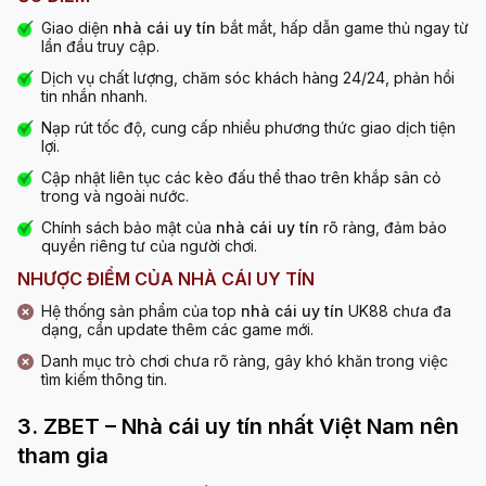
Giao diện
nhà cái uy tín
bắt mắt, hấp dẫn game thủ ngay từ
lần đầu truy cập.
Dịch vụ chất lượng, chăm sóc khách hàng 24/24, phản hồi
tin nhắn nhanh.
Nạp rút tốc độ, cung cấp nhiều phương thức giao dịch tiện
lợi.
Cập nhật liên tục các kèo đấu thể thao trên khắp sân cỏ
trong và ngoài nước.
Chính sách bảo mật của
nhà cái uy tín
rõ ràng, đảm bảo
quyền riêng tư của người chơi.
NHƯỢC ĐIỂM CỦA NHÀ CÁI UY TÍN
Hệ thống sản phẩm của top
nhà cái uy tín
UK88 chưa đa
dạng, cần update thêm các game mới.
Danh mục trò chơi chưa rõ ràng, gây khó khăn trong việc
tìm kiếm thông tin.
3. ZBET – Nhà cái uy tín nhất Việt Nam nên
tham gia