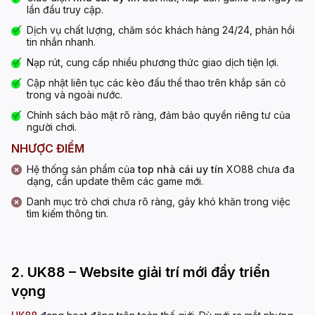
lần đầu truy cập.
Dịch vụ chất lượng, chăm sóc khách hàng
24/24, phản hồi
tin nhắn nhanh.
Nạp rút, cung cấp nhiều phương thức giao dịch tiện lợi.
Cập nhật liên tục các kèo đấu thể thao trên khắp sân cỏ
trong và ngoài nước.
Chính sách bảo mật rõ ràng, đảm bảo quyền riêng tư của
người chơi.
NHƯỢC ĐIỂM
Hệ thống sản phẩm của
top nhà cái uy tín
XO88 chưa đa
dạng, cần update thêm các game mới.
Danh mục trò chơi chưa rõ ràng, gây khó khăn trong việc
tìm kiếm thông tin.
2. UK88 – Website giải trí mới đầy triển
vọng