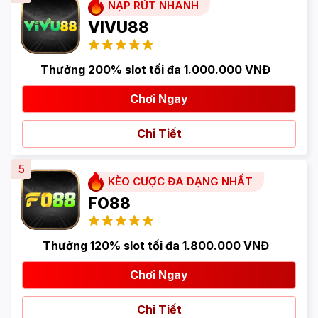
NẠP RÚT NHANH
VIVU88
Thưởng 200% slot tối đa 1.000.000 VNĐ
Chơi Ngay
Chi Tiết
5
KÈO CƯỢC ĐA DẠNG NHẤT
FO88
Thưởng 120% slot tối đa 1.800.000 VNĐ
Chơi Ngay
Chi Tiết