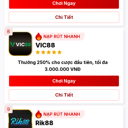
Chơi Ngay
Chi Tiết
8
NẠP RÚT NHANH
VIC88
Thưởng 250% cho cược đầu tiên, tối đa
3.000.000 VNĐ
Chơi Ngay
Chi Tiết
9
NẠP RÚT NHANH
Rik88