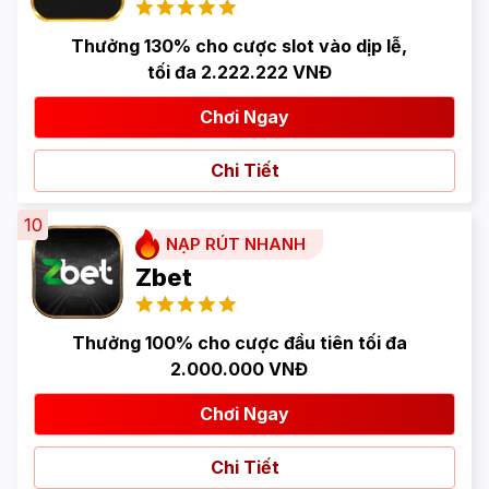
Thưởng 130% cho cược slot vào dịp lễ,
tối đa 2.222.222 VNĐ
Chơi Ngay
Chi Tiết
10
NẠP RÚT NHANH
Zbet
Thưởng 100% cho cược đầu tiên tối đa
2.000.000 VNĐ
Chơi Ngay
Chi Tiết