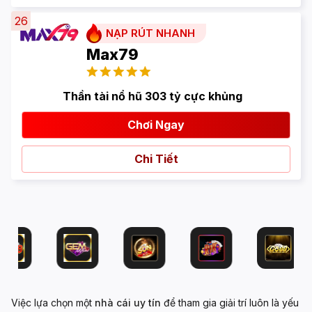
26
NẠP RÚT NHANH
Max79
Thần tài nổ hũ 303 tỷ cực khủng
Chơi Ngay
Chi Tiết
Việc lựa chọn một
nhà cái uy tín
để tham gia giải trí luôn là yếu