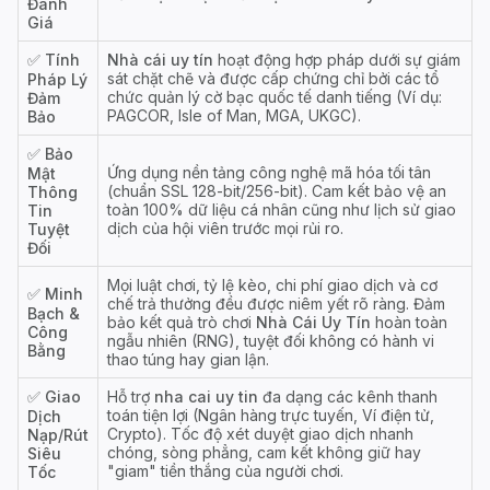
Đánh
Giá
✅ Tính
Nhà cái uy tín
hoạt động hợp pháp dưới sự giám
sát chặt chẽ và được cấp chứng chỉ bởi các tổ
Pháp Lý
chức quản lý cờ bạc quốc tế danh tiếng (Ví dụ:
Đảm
PAGCOR, Isle of Man, MGA, UKGC).
Bảo
✅ Bảo
Ứng dụng nền tảng công nghệ mã hóa tối tân
Mật
(chuẩn SSL 128-bit/256-bit). Cam kết bảo vệ an
Thông
toàn 100% dữ liệu cá nhân cũng như lịch sử giao
Tin
dịch của hội viên trước mọi rủi ro.
Tuyệt
Đối
Mọi luật chơi, tỷ lệ kèo, chi phí giao dịch và cơ
✅ Minh
chế trả thưởng đều được niêm yết rõ ràng. Đảm
Bạch &
bảo kết quả trò chơi
Nhà Cái Uy Tín
hoàn toàn
Công
ngẫu nhiên (RNG), tuyệt đối không có hành vi
Bằng
thao túng hay gian lận.
✅ Giao
Hỗ trợ
nha cai uy tin
đa dạng các kênh thanh
toán tiện lợi (Ngân hàng trực tuyến, Ví điện tử,
Dịch
Crypto). Tốc độ xét duyệt giao dịch nhanh
Nạp/Rút
chóng, sòng phẳng, cam kết không giữ hay
Siêu
"giam" tiền thắng của người chơi.
Tốc