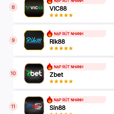
NẠP RÚT NHANH
8
VIC88
NẠP RÚT NHANH
9
Rik88
NẠP RÚT NHANH
10
Zbet
NẠP RÚT NHANH
11
Sin88