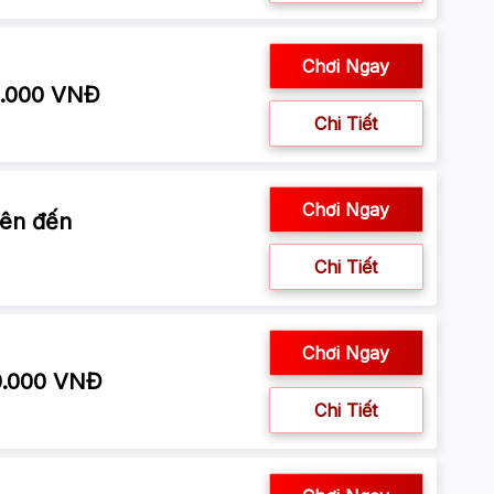
Chơi Ngay
0.000 VNĐ
Chi Tiết
Chơi Ngay
lên đến
Chi Tiết
Chơi Ngay
00.000 VNĐ
Chi Tiết