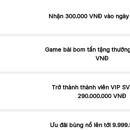
Nhận 300.000 VNĐ vào ngày 
Game bài bom tấn tặng thưởng
VNĐ
Trở thành thành viên VIP S
290.000.000 VNĐ
Ưu đãi bùng nổ lên tới 9.999.