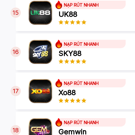
NẠP RÚT NHANH
15
UK88
NẠP RÚT NHANH
16
SKY88
NẠP RÚT NHANH
17
Xo88
NẠP RÚT NHANH
18
Gemwin