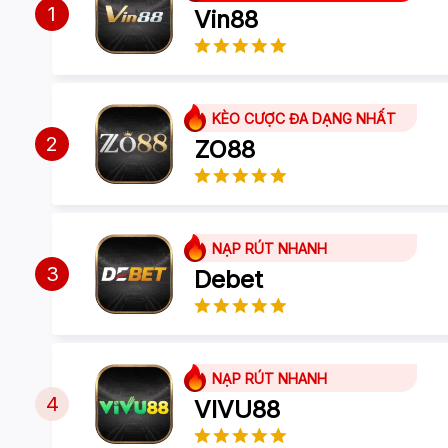
1
Vin88
KÈO CƯỢC ĐA DẠNG NHẤT
2
ZO88
NẠP RÚT NHANH
3
Debet
NẠP RÚT NHANH
4
VIVU88