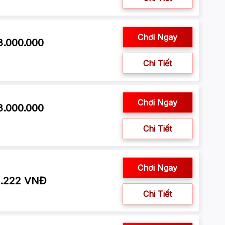
Chơi Ngay
3.000.000
Chi Tiết
Chơi Ngay
3.000.000
Chi Tiết
Chơi Ngay
22.222 VNĐ
Chi Tiết