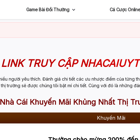
Game Bài Đổi Thưởng
Cá Cược Onlin
✨ LINK TRUY CẬP NHACAIUYT
iều người yêu thích. Đánh giá chi tiết các ưu nhược điểm của từng t
thị trường sẽ được chúng tôi bật mí chi tiết. Cùng với đó là những đ
Nhà Cái Khuyến Mãi Khủng Nhất Thị T
Khuyến Mãi
Thưởng chào mừng 200% đến 