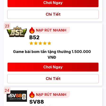
Chơi Ngay
Chi Tiết
23
NẠP RÚT NHANH
B52
Game bài bom tấn tặng thưởng 1.500.000
VNĐ
Chơi Ngay
Chi Tiết
24
NẠP RÚT NHANH
SV88