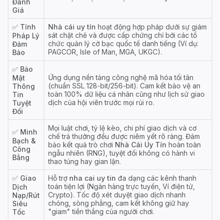
Đánh
Giá
✅ Tính
Nhà cái uy tín
hoạt động hợp pháp dưới sự giám
sát chặt chẽ và được cấp chứng chỉ bởi các tổ
Pháp Lý
chức quản lý cờ bạc quốc tế danh tiếng (Ví dụ:
Đảm
PAGCOR, Isle of Man, MGA, UKGC).
Bảo
✅ Bảo
Ứng dụng nền tảng công nghệ mã hóa tối tân
Mật
(chuẩn SSL 128-bit/256-bit). Cam kết bảo vệ an
Thông
toàn 100% dữ liệu cá nhân cũng như lịch sử giao
Tin
dịch của hội viên trước mọi rủi ro.
Tuyệt
Đối
Mọi luật chơi, tỷ lệ kèo, chi phí giao dịch và cơ
✅ Minh
chế trả thưởng đều được niêm yết rõ ràng. Đảm
Bạch &
bảo kết quả trò chơi
Nhà Cái Uy Tín
hoàn toàn
Công
ngẫu nhiên (RNG), tuyệt đối không có hành vi
Bằng
thao túng hay gian lận.
✅ Giao
Hỗ trợ
nha cai uy tin
đa dạng các kênh thanh
toán tiện lợi (Ngân hàng trực tuyến, Ví điện tử,
Dịch
Crypto). Tốc độ xét duyệt giao dịch nhanh
Nạp/Rút
chóng, sòng phẳng, cam kết không giữ hay
Siêu
"giam" tiền thắng của người chơi.
Tốc