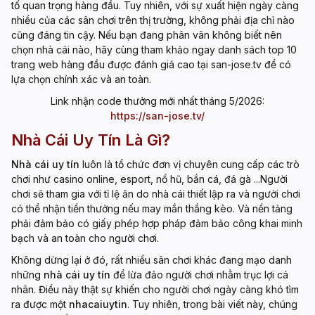
tố quan trọng hàng đầu. Tuy nhiên, với sự xuất hiện ngày càng
nhiều của các sân chơi trên thị trường, không phải địa chỉ nào
cũng đáng tin cậy. Nếu bạn đang phân vân không biết nên
chọn nhà cái nào, hãy cùng tham khảo ngay danh sách top 10
trang web hàng đầu được đánh giá cao tại san-jose.tv để có
lựa chọn chính xác và an toàn.
Link nhận code thưởng mới nhất tháng 5/2026:
https://san-jose.tv/
Nhà Cái Uy Tín Là Gì?
Nhà cái uy tín
luôn là tổ chức đơn vị chuyên cung cấp các trò
chơi như casino online, esport, nổ hũ, bắn cá, đá gà ...Người
chơi sẽ tham gia với tỉ lệ ăn do nhà cái thiết lập ra và người chơi
có thể nhận tiền thưởng nếu may mắn thắng kèo. Và nền tảng
phải đảm bảo có giấy phép hợp pháp đảm bảo công khai minh
bạch và an toàn cho người chơi.
Không dừng lại ở đó, rất nhiều sân chơi khác đang mạo danh
những
nhà cái uy tín
để lừa đảo người chơi nhằm trục lợi cá
nhân. Điều này thật sự khiến cho người chơi ngày càng khó tìm
ra được một
nhacaiuytin
. Tuy nhiên, trong bài viết này, chúng