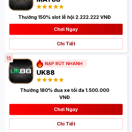
Thưởng 150% slot lễ hội 2.222.222 VNĐ
Chơi Ngay
Chi Tiết
15
NẠP RÚT NHANH
UK88
Thưởng 180% đua xe tối đa 1.500.000
VNĐ
Chơi Ngay
Chi Tiết