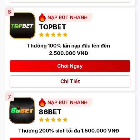
6
NẠP RÚT NHANH
TOPBET
Thưởng 100% lần nạp đầu lên đến
2.500.000 VNĐ
Chơi Ngay
Chi Tiết
7
NẠP RÚT NHANH
86BET
Thưởng 200% slot tối đa 1.500.000 VNĐ