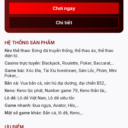
Chơi ngay
Chi tiết
HỆ THỐNG SẢN PHẨM
Kèo thể thao:
Bóng đá truyền thống, thể thao ảo, thể thao
điện tử.
Casino trực tuyến:
Blackjack, Roulette, Poker, Baccarat,...
Game bài:
Xóc Đĩa, Tài Xỉu livestream, Sâm Lốc, Phỏm, Mini
Poker,...
Bắn cá:
Vua bắn cá, săn hũ đại dương, đại chiến B52,..
Keno:
Keno lộc phát, Number game 79, Keno thần tài,..
Lô đề:
Lô đề Việt Nam, Lô đề siêu tốc
Game nhanh:
Đua ngựa, Aviator, Hilo,...
Một số game khác:
Bắn cá, lô đề, Keno,...
ƯU ĐIỂM