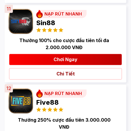
11
NẠP RÚT NHANH
Sin88
Thưởng 100% cho cược đầu tiên tối đa
2.000.000 VNĐ
Chơi Ngay
Chi Tiết
12
NẠP RÚT NHANH
Five88
Thưởng 250% cược đầu tiên 3.000.000
VNĐ