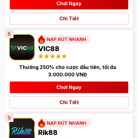
Chơi Ngay
Chi Tiết
8
NẠP RÚT NHANH
VIC88
Thưởng 250% cho cược đầu tiên, tối đa
3.000.000 VNĐ
Chơi Ngay
Chi Tiết
9
NẠP RÚT NHANH
Rik88