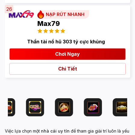
26
NẠP RÚT NHANH
Max79
Thần tài nổ hũ 303 tỷ cực khủng
Chơi Ngay
Chi Tiết
Việc lựa chọn một
nhà cái uy tín
để tham gia giải trí luôn là yếu