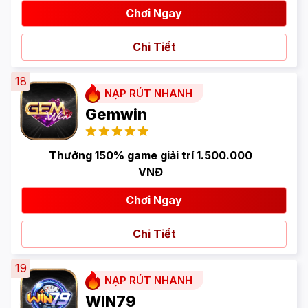
Chơi Ngay
Chi Tiết
18
NẠP RÚT NHANH
Gemwin
Thưởng 150% game giải trí 1.500.000
VNĐ
Chơi Ngay
Chi Tiết
19
NẠP RÚT NHANH
WIN79