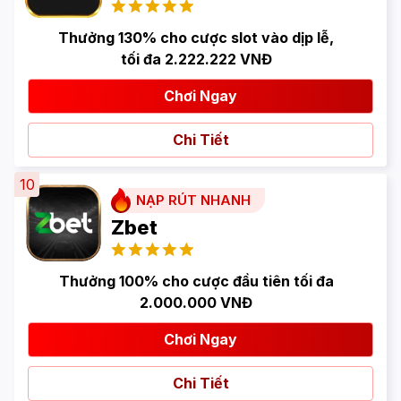
Thưởng 130% cho cược slot vào dịp lễ,
tối đa 2.222.222 VNĐ
Chơi Ngay
Chi Tiết
10
NẠP RÚT NHANH
Zbet
Thưởng 100% cho cược đầu tiên tối đa
2.000.000 VNĐ
Chơi Ngay
Chi Tiết