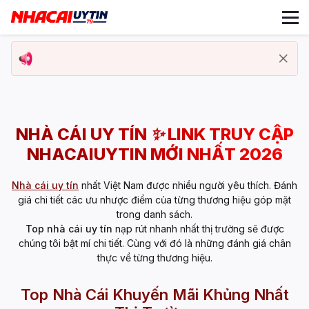
NHÀ CÁI UY TÍN ✨ LINK TRUY CẬP
NHACAIUYTIN MỚI NHẤT 2026
Nhà cái uy tín
nhất Việt Nam được nhiều người yêu thích. Đánh
giá chi tiết các ưu nhược điểm của từng thương hiệu góp mặt
trong danh sách.
Top nhà cái uy tín
nạp rút nhanh nhất thị trường sẽ được
chúng tôi bật mí chi tiết. Cùng với đó là những đánh giá chân
thực về từng thương hiệu.
Top Nhà Cái Khuyến Mãi Khủng Nhất