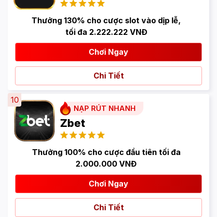
Thưởng 130% cho cược slot vào dịp lễ,
tối đa 2.222.222 VNĐ
Chơi Ngay
Chi Tiết
10
NẠP RÚT NHANH
Zbet
Thưởng 100% cho cược đầu tiên tối đa
2.000.000 VNĐ
Chơi Ngay
Chi Tiết