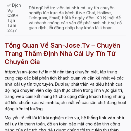
✅ Dịch
Đội ngũ hỗ trợ viên tại
nhà cái uy tín
chuyên
Vụ
nghiệp túc trực đa kênh (Live Chat, Hotline,
CSKH
Telegram, Email) bất kể ngày đêm. Xử lý triệt để
Tận
và nhanh chóng các vấn đề phát sinh như: sự cố
Tâm
giao dịch, lỗi đăng nhập hay khóa tài khoản.
24/7
Tổng Quan Về
San-Jose.tv
– Chuyên
Trang Thẩm Định Nhà Cái Uy Tín Từ
Chuyên Gia
https://san-jose.tv/
là một nền tảng chuyên biệt, tập trung
cung cấp các bài phân tích khách quan và cặn kẽ nhất về các
nhà cái uy tín
trực tuyến. Dưới sự phát triển và điều hành của
đội ngũ chuyên viên dày dặn thực chiến trong lĩnh vực giải trí,
trang web cam kết mang tới cho cộng đồng khách hàng những
dữ liệu chuẩn xác và minh bạch nhất về các sân chơi đang hoạt
động trên thị trường.
Mọi yếu tố cốt lõi từ trải nghiệm dịch vụ, hệ thống
link vào
nhà
cái uy tín
thanh toán, độ an toàn bảo mật cho đến tính công
bằng của các trò chơi đều được chúng tôi trực tiếp thu thập,