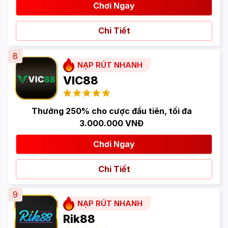
Chơi Ngay
Chi Tiết
8
NẠP RÚT NHANH
VIC88
Thưởng 250% cho cược đầu tiên, tối đa
3.000.000 VNĐ
Chơi Ngay
Chi Tiết
9
NẠP RÚT NHANH
Rik88