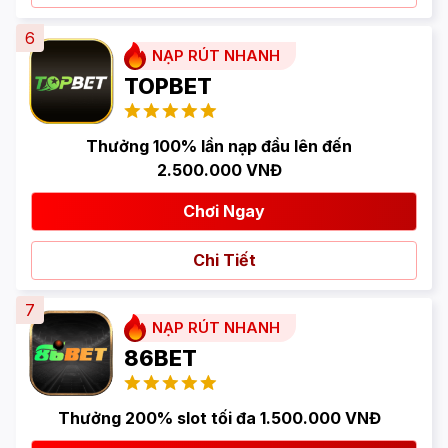
6
NẠP RÚT NHANH
TOPBET
Thưởng 100% lần nạp đầu lên đến
2.500.000 VNĐ
Chơi Ngay
Chi Tiết
7
NẠP RÚT NHANH
86BET
Thưởng 200% slot tối đa 1.500.000 VNĐ