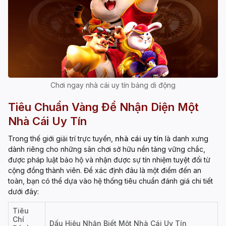
Chơi ngay nhà cái uy tín bảng di động
Tiêu Chuẩn Vàng Để Nhận Diện Một
Nhà Cái Uy Tín
Trong thế giới giải trí trực tuyến,
nhà cái uy tín
là danh xưng
dành riêng cho những sân chơi sở hữu nền tảng vững chắc,
được pháp luật bảo hộ và nhận được sự tín nhiệm tuyệt đối từ
cộng đồng thành viên. Để xác định đâu là một điểm đến an
toàn, bạn có thể dựa vào hệ thống tiêu chuẩn đánh giá chi tiết
dưới đây:
Tiêu
Chí
Dấu Hiệu Nhận Biết Một Nhà Cái Uy Tín