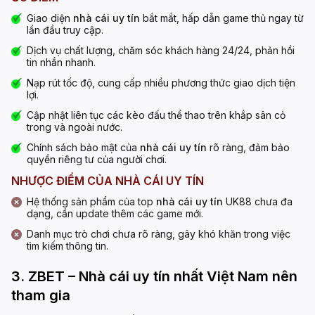
Giao diện
nhà cái uy tín
bắt mắt, hấp dẫn game thủ ngay từ
lần đầu truy cập.
Dịch vụ chất lượng, chăm sóc khách hàng 24/24, phản hồi
tin nhắn nhanh.
Nạp rút tốc độ, cung cấp nhiều phương thức giao dịch tiện
lợi.
Cập nhật liên tục các kèo đấu thể thao trên khắp sân cỏ
trong và ngoài nước.
Chính sách bảo mật của
nhà cái uy tín
rõ ràng, đảm bảo
quyền riêng tư của người chơi.
NHƯỢC ĐIỂM CỦA NHÀ CÁI UY TÍN
Hệ thống sản phẩm của top
nhà cái uy tín
UK88 chưa đa
dạng, cần update thêm các game mới.
Danh mục trò chơi chưa rõ ràng, gây khó khăn trong việc
tìm kiếm thông tin.
3. ZBET – Nhà cái uy tín nhất Việt Nam nên
tham gia