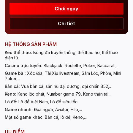
Chơi ngay
Chi tiết
HỆ THỐNG SẢN PHẨM
Kèo thể thao:
Bóng đá truyền thống, thể thao ảo, thể thao
điện tử.
Casino trực tuyến:
Blackjack, Roulette, Poker, Baccarat,...
Game bài:
Xóc Đĩa, Tài Xỉu livestream, Sâm Lốc, Phỏm, Mini
Poker,...
Bắn cá:
Vua bắn cá, săn hũ đại dương, đại chiến B52,..
Keno:
Keno lộc phát, Number game 79, Keno thần tài,..
Lô đề:
Lô đề Việt Nam, Lô đề siêu tốc
Game nhanh:
Đua ngựa, Aviator, Hilo,...
Một số game khác:
Bắn cá, lô đề, Keno,...
ƯU ĐIỂM