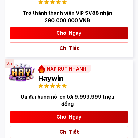
Trở thành thành viên VIP SV88 nhận
290.000.000 VNĐ
Chơi Ngay
Chi Tiết
25
NẠP RÚT NHANH
Haywin
Ưu đãi bùng nổ lên tới 9.999.999 triệu
đồng
Chơi Ngay
Chi Tiết