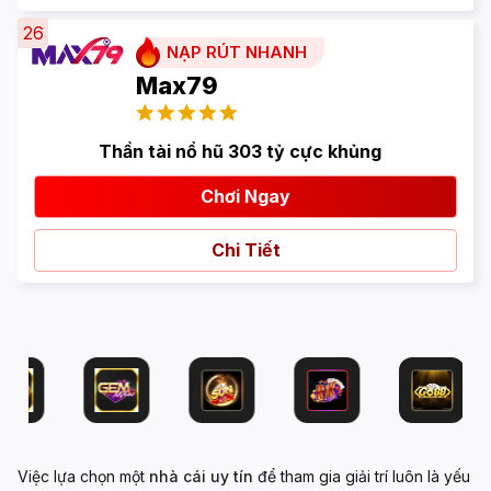
26
NẠP RÚT NHANH
Max79
Thần tài nổ hũ 303 tỷ cực khủng
Chơi Ngay
Chi Tiết
Việc lựa chọn một
nhà cái uy tín
để tham gia giải trí luôn là yếu