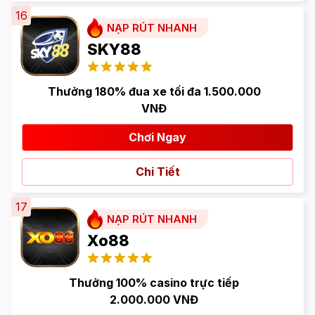
16
NẠP RÚT NHANH
SKY88
Thưởng 180% đua xe tối đa 1.500.000
VNĐ
Chơi Ngay
Chi Tiết
17
NẠP RÚT NHANH
Xo88
Thưởng 100% casino trực tiếp
2.000.000 VNĐ