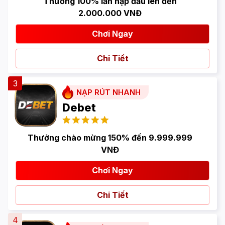
Thưởng 100% lần nạp đầu lên đến
2.000.000 VNĐ
Chơi Ngay
Chi Tiết
3
NẠP RÚT NHANH
Debet
Thưởng chào mừng 150% đến 9.999.999
VNĐ
Chơi Ngay
Chi Tiết
4