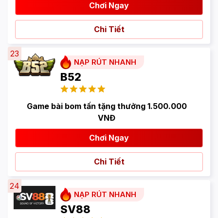
Chơi Ngay
Chi Tiết
23
NẠP RÚT NHANH
B52
Game bài bom tấn tặng thưởng 1.500.000
VNĐ
Chơi Ngay
Chi Tiết
24
NẠP RÚT NHANH
SV88