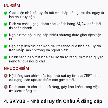
ƯU ĐIỂM
Giao diện
nhà cái uy tín
bắt mắt, hấp dẫn game thủ ngay từ
lần đầu truy cập.
Dịch vụ chất lượng, chăm sóc khách hàng 24/24, phản hồi
tin nhắn nhanh.
Nạp rút tốc độ, cung cấp nhiều phương thức giao dịch tiện
lợi.
Cập nhật liên tục các kèo đấu thể thao của
nhà cái uy tín
trên khắp sân cỏ trong và ngoài nước.
Chính sách bảo mật
nhà cái uy tín
rõ ràng, đảm bảo quyền
riêng tư của người chơi.
NHƯỢC ĐIỂM
Hệ thống sản phẩm của top
nhà cái uy tín bet
ZBET chưa
đa dạng, cần update thêm các game mới.
Danh mục trò chơi chưa rõ ràng, gây khó khăn trong việc
tìm kiếm thông tin.
4. SKY88 – Nhà cái uy tín Châu Á đẳng cấp