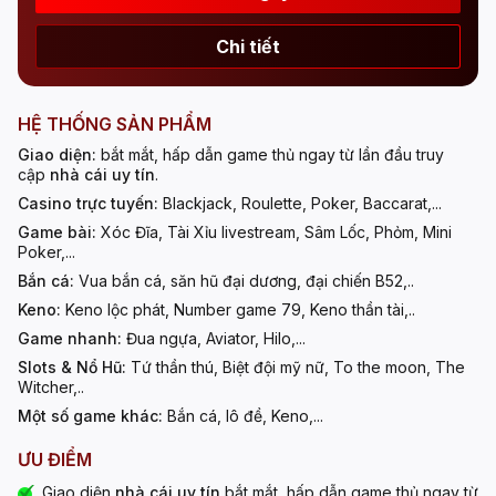
Chi tiết
HỆ THỐNG SẢN PHẨM
Giao diện:
bắt mắt, hấp dẫn game thủ ngay từ lần đầu truy
cập
nhà cái uy tín
.
Casino trực tuyến:
Blackjack, Roulette, Poker, Baccarat,...
Game bài:
Xóc Đĩa, Tài Xỉu livestream, Sâm Lốc, Phỏm, Mini
Poker,...
Bắn cá:
Vua bắn cá, săn hũ đại dương, đại chiến B52,..
Keno:
Keno lộc phát, Number game 79, Keno thần tài,..
Game nhanh:
Đua ngựa, Aviator, Hilo,...
Slots & Nổ Hũ:
Tứ thần thú, Biệt đội mỹ nữ, To the moon, The
Witcher,..
Một số game khác:
Bắn cá, lô đề, Keno,...
ƯU ĐIỂM
Giao diện
nhà cái uy tín
bắt mắt, hấp dẫn game thủ ngay từ