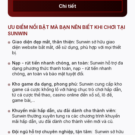
Chi tiết
ƯU ĐIỂM NỔI BẬT MÀ BẠN NÊN BIẾT KHI CHƠI TẠI
SUNWIN
Giao diện đẹp mắt, thân thiện:
Sunwin sở hữu giao
diện website bắt mắt, dễ sử dụng, phù hợp với mọi thiết
bị.
Nạp - rút tiền nhanh chóng, an toàn:
Sunwin hỗ trợ đa
dạng phương thức thanh toán, nạp - rút tiền nhanh
chóng, an toàn và bảo mật tuyệt đối.
Kho game đa dạng, phong phú:
Sunwin cung cấp kho
game cá cược khổng lồ với hàng chục trò chơi hấp dẫn,
từ cá cược thể thao, casino online đến xổ số, lô đề,
game bài,…
Khuyến mãi hấp dẫn, ưu đãi dành cho thành viên:
Sunwin thường xuyên tung ra các chương trình khuyến
mãi hấp dẫn, ưu đãi dành cho thành viên mới và cũ.
Đội ngũ hỗ trợ chuyên nghiệp, tận tâm:
Sunwin sở hữu