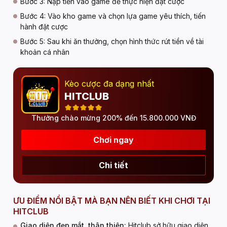
Bước 3: Nạp tiền vào game để thực hiện đặt cược
Bước 4: Vào kho game và chọn lựa game yêu thích, tiến
hành đặt cược
Bước 5: Sau khi ăn thưởng, chọn hình thức rút tiền về tài
khoản cá nhân
Kèo cược đa dạng nhất
HITCLUB
Thưởng chào mừng 200% đến 15.800.000 VNĐ
Chơi ngay
Chi tiết
ƯU ĐIỂM NỔI BẬT MÀ BẠN NÊN BIẾT KHI CHƠI TẠI
HITCLUB
Giao diện đẹp mắt, thân thiện:
Hitclub sở hữu giao diện