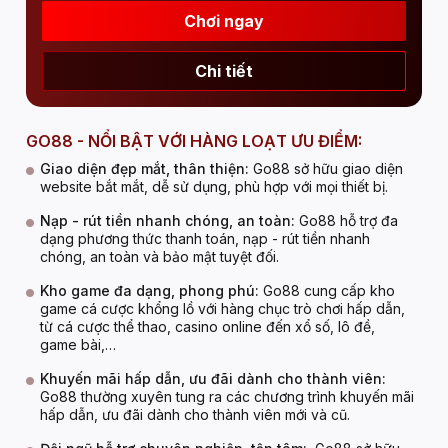
Chơi ngay
Chi tiết
GO88 - NỔI BẬT VỚI HÀNG LOẠT ƯU ĐIỂM:
Giao diện đẹp mắt, thân thiện:
Go88 sở hữu giao diện
website bắt mắt, dễ sử dụng, phù hợp với mọi thiết bị.
Nạp - rút tiền nhanh chóng, an toàn:
Go88 hỗ trợ đa
dạng phương thức thanh toán, nạp - rút tiền nhanh
chóng, an toàn và bảo mật tuyệt đối.
Kho game đa dạng, phong phú:
Go88 cung cấp kho
game cá cược khổng lồ với hàng chục trò chơi hấp dẫn,
từ cá cược thể thao, casino online đến xổ số, lô đề,
game bài,…
Khuyến mãi hấp dẫn, ưu đãi dành cho thành viên:
Go88 thường xuyên tung ra các chương trình khuyến mãi
hấp dẫn, ưu đãi dành cho thành viên mới và cũ.