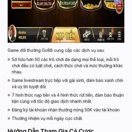
Game đổi thưởng Go88 cung cấp các dịch vụ sau:
Sở hữu hơn 50 các trò chơi đa dạng mọi thể loại, mỗi trò
chơi đều có luật chơi, cách thức chơi và mức thưởng khác
nhau.
Game livestream trực tiếp với gái xinh, đảm bảo xanh chín
và uy tín tuyệt đối.
7 hình thức nạp tiền và 4 hình thức rút tiền, đảm bảo thuận
tiện cùng với tốc độ giao dịch nhanh nhất.
Đăng ký tài khoản nhận thưởng nóng 50K vào tài khoản
Thưởng nhiệm vụ mỗi ngày cực chất.
Hướng Dẫn Tham Gia Cá Cược