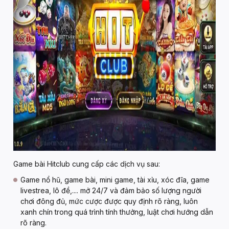
Game bài Hitclub cung cấp các dịch vụ sau:
Game nổ hũ, game bài, mini game, tài xỉu, xóc đĩa, game
livestrea, lô đề,.... mở 24/7 và đảm bảo số lượng người
chơi đông đủ, mức cược được quy định rõ ràng, luôn
xanh chín trong quá trình tính thưởng, luật chơi hướng dẫn
rõ ràng.