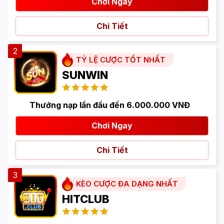
Chơi Ngay
Chi Tiết
2
TỶ LỆ CƯỢC TỐT NHẤT
SUNWIN
Thưởng nạp lần đầu đến 6.000.000 VNĐ
Chơi Ngay
Chi Tiết
3
KÈO CƯỢC ĐA DẠNG NHẤT
HITCLUB