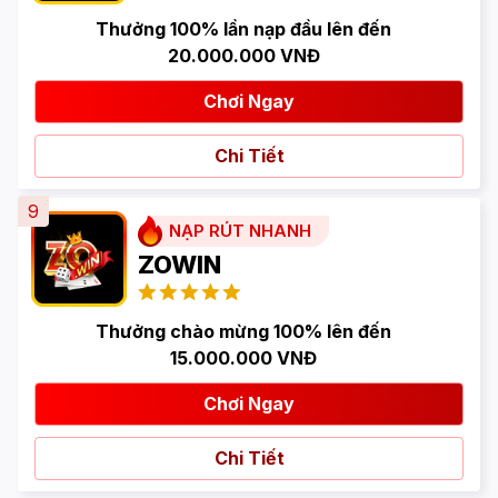
Thưởng 100% lần nạp đầu lên đến
20.000.000 VNĐ
Chơi Ngay
Chi Tiết
9
NẠP RÚT NHANH
ZOWIN
Thưởng chào mừng 100% lên đến
15.000.000 VNĐ
Chơi Ngay
Chi Tiết