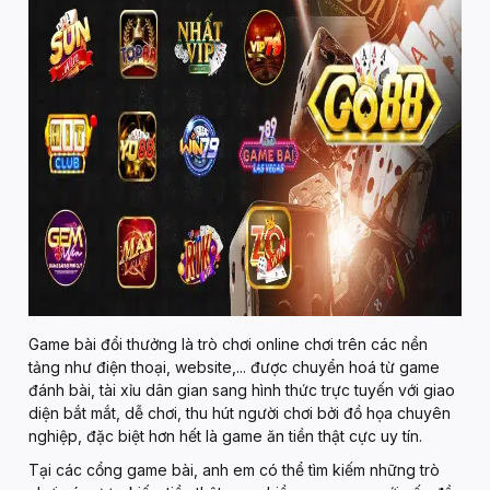
Game bài đổi thưởng là trò chơi online chơi trên các nền
tảng như điện thoại, website,... được chuyển hoá từ game
đánh bài, tài xỉu dân gian sang hình thức trực tuyến với giao
diện bắt mắt, dễ chơi, thu hút người chơi bởi đồ họa chuyên
nghiệp, đặc biệt hơn hết là game ăn tiền thật cực uy tín.
Tại các cổng game bài, anh em có thể tìm kiếm những trò