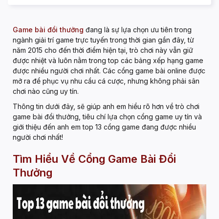
Game bài đổi thưởng
đang là sự lựa chọn ưu tiên trong
ngành giải trí game trực tuyến trong thời gian gần đây, từ
năm 2015 cho đến thời điểm hiện tại, trò chơi này vẫn giữ
được nhiệt và luôn nằm trong top các bảng xếp hạng game
được nhiều người chơi nhất. Các cổng game bài online được
mở ra để phục vụ nhu cầu cá cược, nhưng không phải sân
chơi nào cũng uy tín.
Thông tin dưới đây, sẽ giúp anh em hiểu rõ hơn về trò chơi
game bài đổi thưởng, tiêu chí lựa chọn cổng game uy tín và
giới thiệu đến anh em top 13 cổng game đang được nhiều
người chơi nhất!
Tìm Hiểu Về Cổng Game Bài Đổi
Thưởng