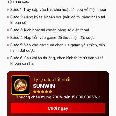
hiện như sau:
Bước 1: Truy cập vào link chơi hoặc tải app về điện thoại
Bước 2: Đăng ký tài khoản mới (nếu có thì đăng nhập tài
khoản cũ)
Bước 3: Kích hoạt tài khoản bằng số điện thoại
Bước 4: Nạp tiền vào game để thực hiện đặt cược
Bước 5: Vào kho game và chọn lựa game yêu thích, tiến
hành đặt cược
Bước 6: Sau khi ăn thưởng, chọn hình thức rút tiền về tài
khoản cá nhân
Tỷ lệ cược tốt nhất
SUNWIN
Thưởng chào mừng 200% đến 15.800.000 VNĐ
Chơi ngay