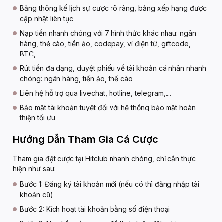
Bảng thông kế lịch sự cược rõ ràng, bảng xếp hạng được
cập nhật liên tục
Nạp tiền nhanh chóng với 7 hình thức khác nhau: ngân
hàng, thẻ cào, tiền ảo, codepay, ví điện tử, giftcode,
BTC,....
Rút tiền đa dạng, duyệt phiếu về tài khoản cá nhân nhanh
chóng: ngân hàng, tiền ảo, thể cào
Liên hệ hỗ trợ qua livechat, hotline, telegram,....
Bảo mật tài khoản tuyệt đối với hệ thống bảo mật hoàn
thiện tối ưu
Hướng Dẫn Tham Gia Cá Cược
Tham gia đặt cược tại Hitclub nhanh chóng, chỉ cần thực
hiện như sau:
Bước 1: Đăng ký tài khoản mới (nếu có thì đăng nhập tài
khoản cũ)
Bước 2: Kích hoạt tài khoản bằng số điện thoại