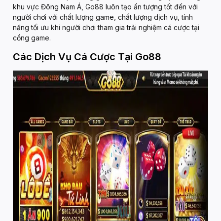
khu vực Đông Nam Á,
Go88
luôn tạo ấn tượng tốt đến với
người chơi với chất lượng game, chất lượng dịch vụ, tính
năng tối ưu khi người chơi tham gia trải nghiệm cá cược tại
cổng game.
Các Dịch Vụ Cá Cược Tại Go88