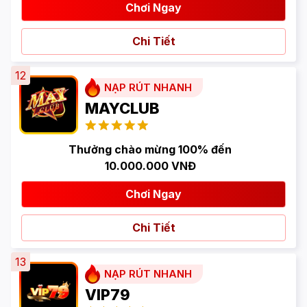
Chơi Ngay
Chi Tiết
12
NẠP RÚT NHANH
MAYCLUB
Thưởng chào mừng 100% đến
10.000.000 VNĐ
Chơi Ngay
Chi Tiết
13
NẠP RÚT NHANH
VIP79