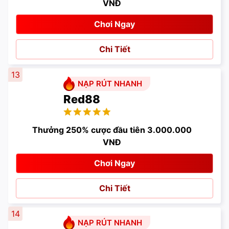
VNĐ
Chơi Ngay
Chi Tiết
13
NẠP RÚT NHANH
Red88
Thưởng 250% cược đầu tiên 3.000.000
VNĐ
Chơi Ngay
Chi Tiết
14
NẠP RÚT NHANH