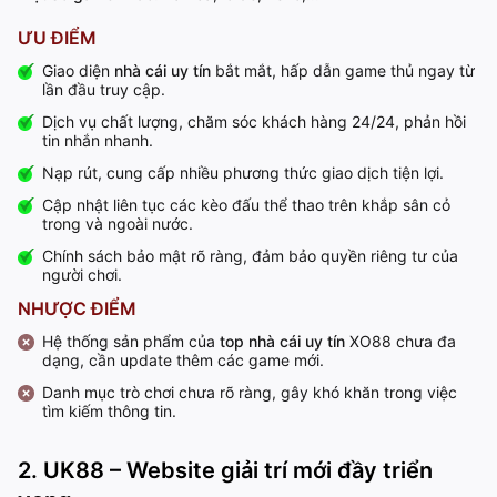
ƯU ĐIỂM
Giao diện
nhà cái uy tín
bắt mắt, hấp dẫn game thủ ngay từ
lần đầu truy cập.
Dịch vụ chất lượng, chăm sóc khách hàng
24/24, phản hồi
tin nhắn nhanh.
Nạp rút, cung cấp nhiều phương thức giao dịch tiện lợi.
Cập nhật liên tục các kèo đấu thể thao trên khắp sân cỏ
trong và ngoài nước.
Chính sách bảo mật rõ ràng, đảm bảo quyền riêng tư của
người chơi.
NHƯỢC ĐIỂM
Hệ thống sản phẩm của
top nhà cái uy tín
XO88 chưa đa
dạng, cần update thêm các game mới.
Danh mục trò chơi chưa rõ ràng, gây khó khăn trong việc
tìm kiếm thông tin.
2. UK88 – Website giải trí mới đầy triển