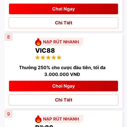
Chơi Ngay
Chi Tiết
8
NẠP RÚT NHANH
VIC88
Thưởng 250% cho cược đầu tiên, tối đa
3.000.000 VNĐ
Chơi Ngay
Chi Tiết
9
NẠP RÚT NHANH