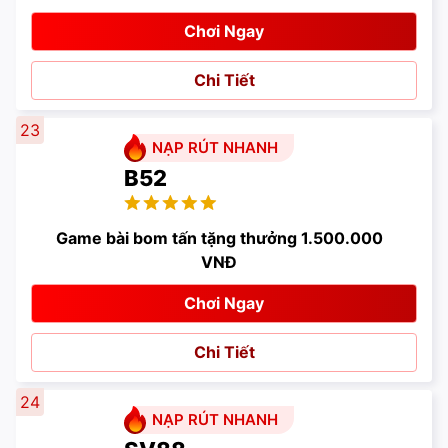
Chơi Ngay
Chi Tiết
23
NẠP RÚT NHANH
B52
Game bài bom tấn tặng thưởng 1.500.000
VNĐ
Chơi Ngay
Chi Tiết
24
NẠP RÚT NHANH