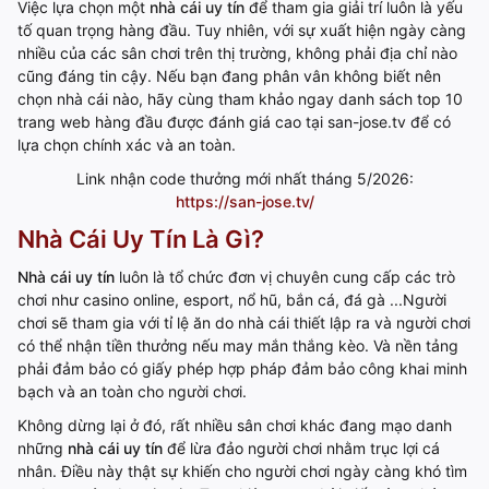
Việc lựa chọn một
nhà cái uy tín
để tham gia giải trí luôn là yếu
tố quan trọng hàng đầu. Tuy nhiên, với sự xuất hiện ngày càng
nhiều của các sân chơi trên thị trường, không phải địa chỉ nào
cũng đáng tin cậy. Nếu bạn đang phân vân không biết nên
chọn nhà cái nào, hãy cùng tham khảo ngay danh sách top 10
trang web hàng đầu được đánh giá cao tại san-jose.tv để có
lựa chọn chính xác và an toàn.
Link nhận code thưởng mới nhất tháng 5/2026:
https://san-jose.tv/
Nhà Cái Uy Tín Là Gì?
Nhà cái uy tín
luôn là tổ chức đơn vị chuyên cung cấp các trò
chơi như casino online, esport, nổ hũ, bắn cá, đá gà ...Người
chơi sẽ tham gia với tỉ lệ ăn do nhà cái thiết lập ra và người chơi
có thể nhận tiền thưởng nếu may mắn thắng kèo. Và nền tảng
phải đảm bảo có giấy phép hợp pháp đảm bảo công khai minh
bạch và an toàn cho người chơi.
Không dừng lại ở đó, rất nhiều sân chơi khác đang mạo danh
những
nhà cái uy tín
để lừa đảo người chơi nhằm trục lợi cá
nhân. Điều này thật sự khiến cho người chơi ngày càng khó tìm