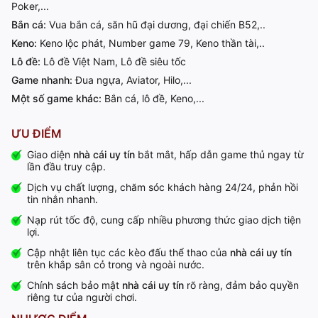
Poker,...
Bắn cá:
Vua bắn cá, săn hũ đại dương, đại chiến B52,..
Keno:
Keno lộc phát, Number game 79, Keno thần tài,..
Lô đề:
Lô đề Việt Nam, Lô đề siêu tốc
Game nhanh:
Đua ngựa, Aviator, Hilo,...
Một số game khác:
Bắn cá, lô đề, Keno,...
ƯU ĐIỂM
Giao diện
nhà cái uy tín
bắt mắt, hấp dẫn game thủ ngay từ
lần đầu truy cập.
Dịch vụ chất lượng, chăm sóc khách hàng 24/24, phản hồi
tin nhắn nhanh.
Nạp rút tốc độ, cung cấp nhiều phương thức giao dịch tiện
lợi.
Cập nhật liên tục các kèo đấu thể thao của
nhà cái uy tín
trên khắp sân cỏ trong và ngoài nước.
Chính sách bảo mật
nhà cái uy tín
rõ ràng, đảm bảo quyền
riêng tư của người chơi.