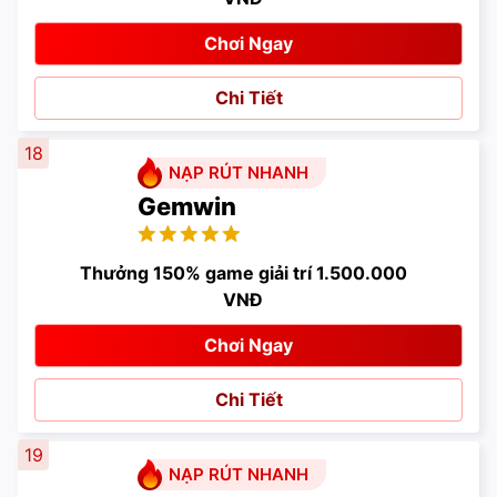
Chơi Ngay
Chi Tiết
18
NẠP RÚT NHANH
Gemwin
Thưởng 150% game giải trí 1.500.000
VNĐ
Chơi Ngay
Chi Tiết
19
NẠP RÚT NHANH