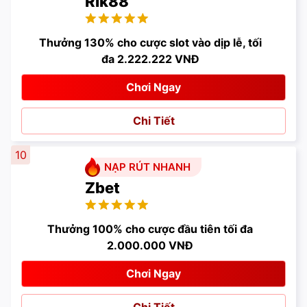
Rik88
Thưởng 130% cho cược slot vào dịp lễ, tối
đa 2.222.222 VNĐ
Chơi Ngay
Chi Tiết
10
NẠP RÚT NHANH
Zbet
Thưởng 100% cho cược đầu tiên tối đa
2.000.000 VNĐ
Chơi Ngay