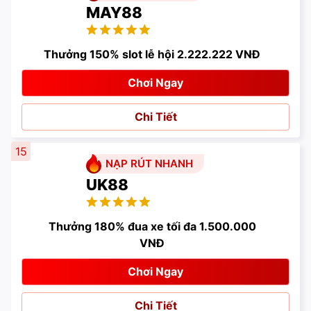
MAY88
Thưởng 150% slot lễ hội 2.222.222 VNĐ
Chơi Ngay
Chi Tiết
15
NẠP RÚT NHANH
UK88
Thưởng 180% đua xe tối đa 1.500.000
VNĐ
Chơi Ngay
Chi Tiết