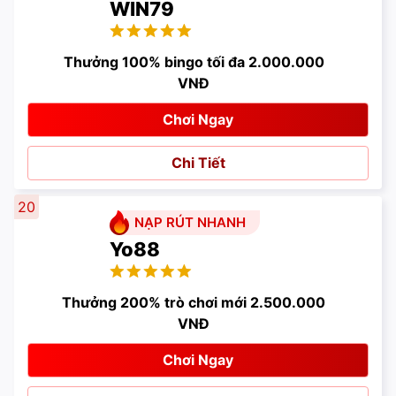
WIN79
Thưởng 100% bingo tối đa 2.000.000
VNĐ
Chơi Ngay
Chi Tiết
20
NẠP RÚT NHANH
Yo88
Thưởng 200% trò chơi mới 2.500.000
VNĐ
Chơi Ngay