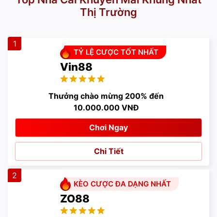
Thị Trường
1
TỶ LỆ CƯỢC TỐT NHẤT
Vin88
Thưởng chào mừng 200% đến
10.000.000 VNĐ
Chơi Ngay
Chi Tiết
2
KÈO CƯỢC ĐA DẠNG NHẤT
ZO88