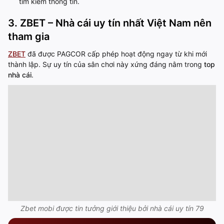
tìm kiếm thông tin.
3. ZBET – Nhà cái uy tín nhất Việt Nam nên
tham gia
ZBET
đã được PAGCOR cấp phép hoạt động ngay từ khi mới
thành lập. Sự uy tín của sân chơi này xứng đáng nằm trong
top
nhà cái
.
Zbet mobi được tin tưởng giới thiệu bởi nhà cái uy tín 79